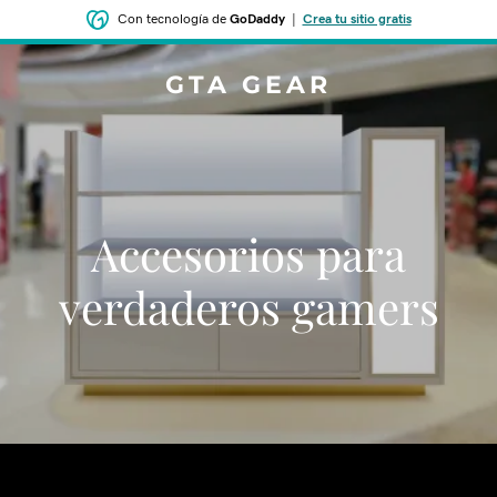
Con tecnología de
GoDaddy
|
Crea tu sitio gratis
GTA GEAR
Accesorios para
verdaderos gamers